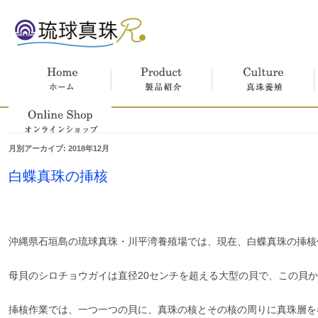
ホーム
製品紹介
真珠養殖
月別アーカイブ:
2018年12月
オンラインショップ
白蝶真珠の挿核
沖縄県石垣島の琉球真珠・川平湾養殖場では、現在、白蝶真珠の挿核
母貝のシロチョウガイは直径20センチを超える大型の貝で、この貝
挿核作業では、一つ一つの貝に、真珠の核とその核の周りに真珠層を