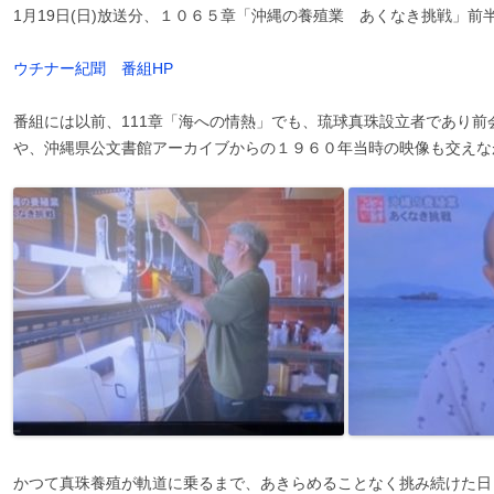
1月19日(日)放送分、１０６５章「沖縄の養殖業 あくなき挑戦」
ウチナー紀聞 番組HP
番組には以前、111章「海への情熱」でも、琉球真珠設立者であり
や、沖縄県公文書館アーカイブからの１９６０年当時の映像も交えな
かつて真珠養殖が軌道に乗るまで、あきらめることなく挑み続けた日